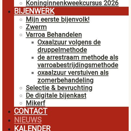
Koninginnenkweekcursus 2026
BIJENWERK
Mijn eerste bijenvolk!
Zwerm
Varroa Behandelen
Oxaalzuur volgens de
druppelmethode
de arrestraam methode als
varroabestrijdingsmethode
oxaalzuur verstuiven als
zomerbehandeling
Selectie & bevruchting
De digitale bijenkast
Mikerf
CONTACT
NIEUWS
KALENDER