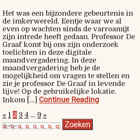
Het was een bijzondere gebeurtenis in
de imkerwereld. Eentje waar we al
even op wachten sinds de varroamijt
zijn intrede heeft gedaan. Professor De
Graaf komt bij ons zijn onderzoek
toelichten in deze digitale
maandvergadering. In deze
maandvergadering heb je de
mogelijkheid om vragen te stellen en
zie je professor De Graaf in levende
lijve! Op de gebruikelijke lokatie.
Continue Reading
Inkom […]
Berichten
«
1
2
3
4
…
9
»
Zoeken
naar: