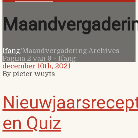
Maandvergaderi
Ifang
/
Maandvergadering Archives -
Pagina 2 van 9 - Ifang
december 10th, 2021
By pieter wuyts
Nieuwjaarsrecept
en Quiz