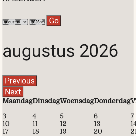
augustus 2026
Maandag
Dinsdag
Woensdag
Donderdag
V
3
4
5
6
7
10
11
12
13
1
17
18
19
20
2