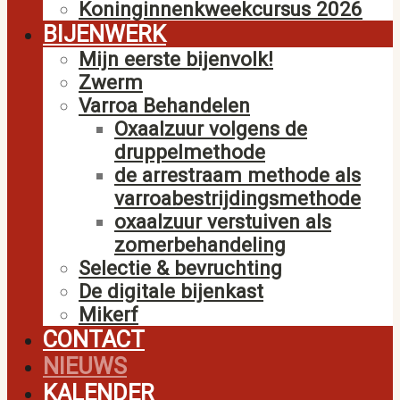
Koninginnenkweekcursus 2026
BIJENWERK
Mijn eerste bijenvolk!
Zwerm
Varroa Behandelen
Oxaalzuur volgens de
druppelmethode
de arrestraam methode als
varroabestrijdingsmethode
oxaalzuur verstuiven als
zomerbehandeling
Selectie & bevruchting
De digitale bijenkast
Mikerf
CONTACT
NIEUWS
KALENDER