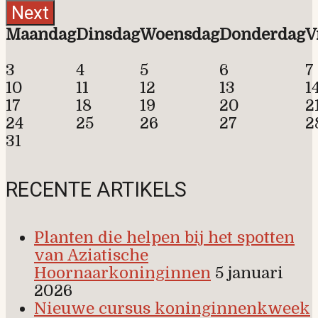
Maandag
Dinsdag
Woensdag
Donderdag
V
3
4
5
6
7
10
11
12
13
1
17
18
19
20
2
24
25
26
27
2
31
RECENTE ARTIKELS
Planten die helpen bij het spotten
van Aziatische
Hoornaarkoninginnen
5 januari
2026
Nieuwe cursus koninginnenkweek