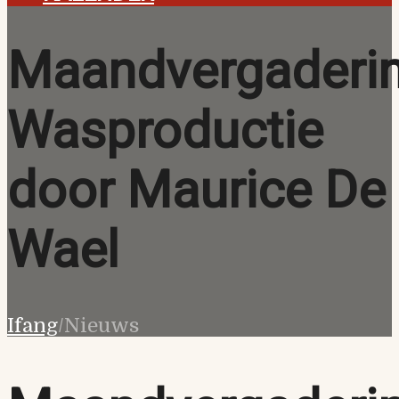
Maandvergaderin
Wasproductie
door Maurice De
Wael
Ifang
/
Nieuws